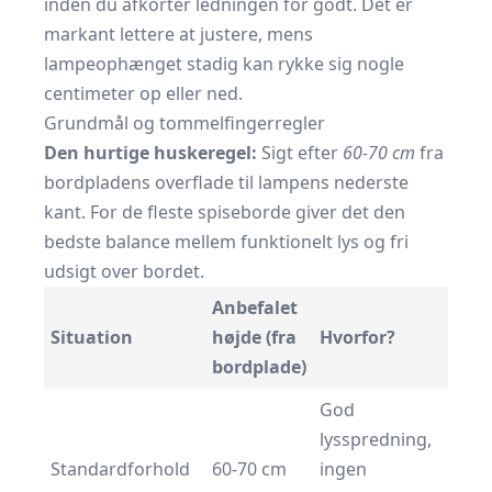
inden du afkorter ledningen for godt. Det er
markant lettere at justere, mens
lampeophænget stadig kan rykke sig nogle
centimeter op eller ned.
Grundmål og tommelfingerregler
Den hurtige huskeregel:
Sigt efter
60-70 cm
fra
bordpladens overflade til lampens nederste
kant. For de fleste spiseborde giver det den
bedste balance mellem funktionelt lys og fri
udsigt over bordet.
Anbefalet
Situation
højde (fra
Hvorfor?
bordplade)
God
lysspredning,
Standard­forhold
60-70 cm
ingen