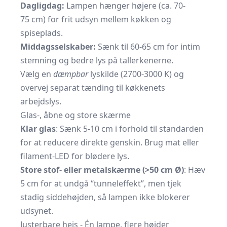
Dagligdag:
Lampen hænger højere (ca. 70-
75 cm) for frit udsyn mellem køkken og
spiseplads.
Middagsselskaber:
Sænk til 60-65 cm for intim
stemning og bedre lys på tallerkenerne.
Vælg en
dæmpbar
lyskilde (2700-3000 K) og
overvej separat tænding til køkkenets
arbejdslys.
Glas-, åbne og store skærme
Klar glas
: Sænk 5-10 cm i forhold til standarden
for at reducere direkte genskin. Brug mat eller
filament-LED for blødere lys.
Store stof- eller metalskærme (>50 cm Ø)
: Hæv
5 cm for at undgå “tunnel­effekt”, men tjek
stadig siddehøjden, så lampen ikke blokerer
udsynet.
Justerbare hejs - Én lampe, flere højder