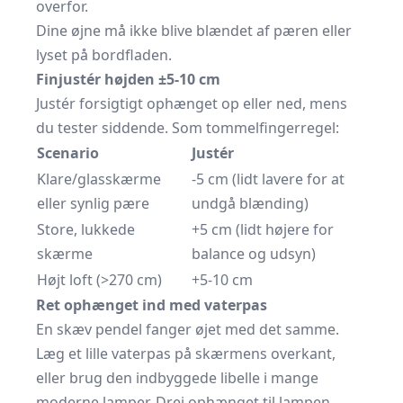
overfor.
Dine øjne må ikke blive blændet af pæren eller
lyset på bordfladen.
Finjustér højden ±5-10 cm
Justér forsigtigt ophænget op eller ned, mens
du tester siddende. Som tommelfingerregel:
Scenario
Justér
Klare/glasskærme
-5 cm (lidt lavere for at
eller synlig pære
undgå blænding)
Store, lukkede
+5 cm (lidt højere for
skærme
balance og udsyn)
Højt loft (>270 cm)
+5-10 cm
Ret ophænget ind med vaterpas
En skæv pendel fanger øjet med det samme.
Læg et lille vaterpas på skærmens overkant,
eller brug den indbyggede libelle i mange
moderne lamper. Drej ophænget til lampen