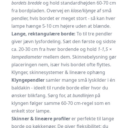
bordets bredde
og hold standardhøjden 60-70 cm
fra bordpladen. Overvej en
klase/klynge
af små
pendler, hvis bordet er meget stort - så kan hver
lampe hænge 5-10 cm højere uden at blænde.
Lange, rektangulære borde:
To til tre pendler
giver jævn lysfordeling. Sæt den første og sidste
ca. 20-30 cm fra hver bordende og hold
1-1,5 ×
lampediameter
mellem dem. Skinnebelysning gør
placeringen nem, især hvis bordet ofte flyttes.
Klynger, skinnesystemer & lineære ophæng
Klyngependler
samler mange små lyskilder i én
baldakin - ideelt til runde borde eller hvor du
ønsker blikfang. Sørg for, at
bundlinjen
på
klyngen følger samme 60-70 cm-regel som en
enkelt stor lampe.
Skinner & lineære profiler
er perfekte til lange
borde og køkkenøer. De giver fleksibilitet: du