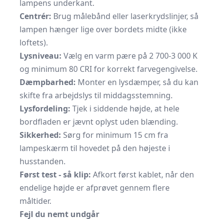
lampens underkant.
Centrér:
Brug målebånd eller laserkrydslinjer, så
lampen hænger lige over bordets midte (ikke
loftets).
Lysniveau:
Vælg en varm pære på 2 700-3 000 K
og minimum 80 CRI for korrekt farvegengivelse.
Dæmpbarhed:
Monter en lysdæmper, så du kan
skifte fra arbejdslys til middagsstemning.
Lysfordeling:
Tjek i siddende højde, at hele
bordfladen er jævnt oplyst uden blænding.
Sikkerhed:
Sørg for minimum 15 cm fra
lampeskærm til hovedet på den højeste i
husstanden.
Først test - så klip:
Afkort først kablet, når den
endelige højde er afprøvet gennem flere
måltider.
Fejl du nemt undgår