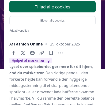
Tillad alle cookies
Bloker alle cookies
Privatlivspolitik
Af
Fashion Online
29. oktober 2025
Hjulpet af maskinlæring
Lyset over spisebordet gør mere for dit hjem,
end du måske tror.
Den rigtige pendel i den
forkerte højde kan forvandle den hyggelige
middagsstemning til et skarpt og blændende
spotlight - eller omvendt lade bøfferne svømme
i halvmørke. Vil du ramme den perfekte balance
mellem
funktion
og
flair
, begynder det hele med