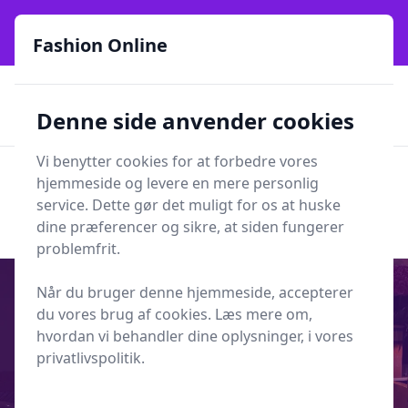
Fashion Online - Din genvej til stil, trends og smarte fund
online siden 2017
Fashion Online
🏵️
🚀
Kun gode brands
52 forskellige kategorier
Denne side anvender cookies
🚅
⭐⭐⭐⭐⭐
✨
Lynhurtig levering
981 forskellige produkttyper
Vi benytter cookies for at forbedre vores
Fashion Online
hjemmeside og levere en mere personlig
Men
Søg
service. Dette gør det muligt for os at huske
Søg
dine præferencer og sikre, at siden fungerer
problemfrit.
Når du bruger denne hjemmeside, accepterer
du vores brug af cookies. Læs mere om,
hvordan vi behandler dine oplysninger, i vores
Udgivet i
Indretning
privatlivspolitik.
Sådan vælger du den rette
pendelhøjde over spisebordet