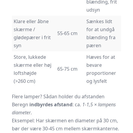
blænding, frit
udsyn
Klare eller åbne
Sænkes lidt
skærme /
for at undgå
55-65 cm
glødepærer i frit
blænding fra
syn
pæren
Store, lukkede
Hæves for at
skærme eller høj
bevare
65-75 cm
loftshøjde
proportioner
(>260 cm)
og lysfelt
Flere lamper? Sådan holder du afstanden
Beregn
indbyrdes afstand
: ca.
1-1,5 × lampens
diameter
.
Eksempel: Har skærmen en diameter på 30 cm,
bør der være 30-45 cm mellem skærmkanterne.