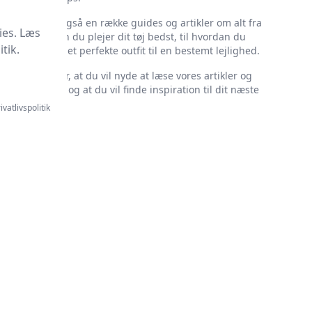
Vi har også en række guides og artikler om alt fra
ies. Læs
hvordan du plejer dit tøj bedst, til hvordan du
tik.
finder det perfekte outfit til en bestemt lejlighed.
Vi håber, at du vil nyde at læse vores artikler og
guides, og at du vil finde inspiration til dit næste
køb.
ivatlivspolitik