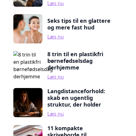
Læs nu
Seks tips til en glattere
og mere fast hud
Læs nu
8 trin til en plastikfri
børnefødselsdag
derhjemme
Læs nu
Langdistanceforhold:
skab en ugentlig
struktur, der holder
Læs nu
11 kompakte
skriveborde til