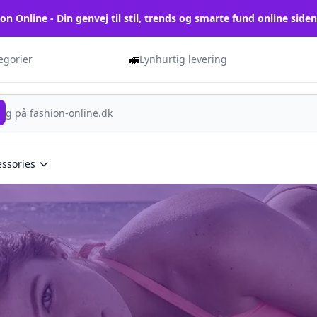
on Online - Din genvej til stil, trends og smarte fund online side
🚅
tegorier
Lynhurtig levering
essories