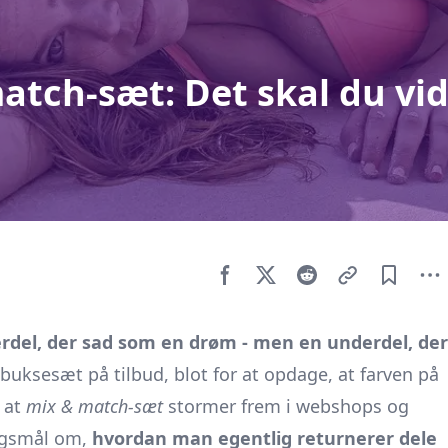
atch-sæt: Det skal du vi
rdel, der sad som en drøm - men en underdel, der
g buksesæt på tilbud, blot for at opdage, at farven på
d at
mix & match-sæt
stormer frem i webshops og
ørgsmål om,
hvordan man egentlig returnerer dele