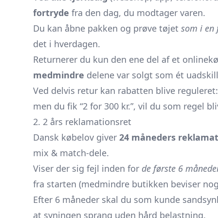
fortryde
fra den dag, du modtager varen.
Du kan åbne pakken og prøve tøjet
som i en 
det i hverdagen.
Returnerer du kun den ene del af et onlinek
medmindre
delene var solgt som ét uadskille
Ved delvis retur kan rabatten blive reguleret
men du fik “2 for 300 kr.”, vil du som regel b
2. 2 års reklamationsret
Dansk købelov giver
24 måneders reklamat
mix & match-dele.
Viser der sig fejl inden for
de første 6 månede
fra starten (medmindre butikken beviser nog
Efter 6 måneder skal du som kunde sandsynlig
at syningen sprang uden hård belastning.