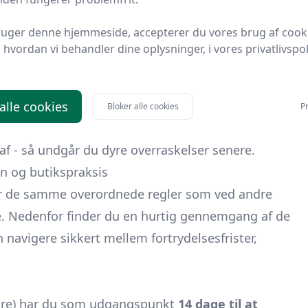
ruger denne hjemmeside, accepterer du vores brug af cook
ylden, mangler butikken måske makker-overdelen i
hvordan vi behandler dine oplysninger, i vores privatlivspoli
ellere vil have
alt
retur for at kunne sælge som
rismæssigt eller kampagnemæssigt, desto mere
 alle cookies
Bloker alle cookies
Pr
rnere én del. Læs derfor altid retur- og
f - så undgår du dyre overraskelser senere.
on og butikspraksis
r de samme overordnede regler som ved andre
e. Nedenfor finder du en hurtig gennemgang af de
n navigere sikkert mellem fortrydelsesfrister,
dre) har du som udgangspunkt
14 dage til at