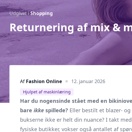
Udgivet i
Shopping
Returnering af mix & m
Af
Fashion Online
12. januar 2026
Hjulpet af maskinlæring
Har du nogensinde stået med en bikiniove
bare
ikke
spillede?
Eller bestilt et blazer- o
bukserne ikke er helt din nuance? I takt me
fysiske butikker, vokser også antallet af sp