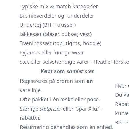
Typiske mix & match-kategorier
Bikinioverdeler og ‑underdeler
Undertøj (BH + trusser)
Jakkesæt (blazer,
bukser,
vest)
Træningssæt (top,
tights,
hoodie)
Pyjamas
eller lounge wear
Sæt eller selvstændige varer - Hvad er forske
Købt som
samlet sæt
Registreres på ordren som
én
Hver 
varelinje.
Du ka
Ofte pakket i én æske eller pose.
Rabat
Særlige
sætpriser
eller “spar X kr.”-
kurve
rabatter.
Retur
Returnering behandles som
én enhed
.