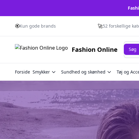
Fashi
🏵️
🚀
Kun gode brands
52 forskellige ka
Søg
Fashion Online
Søg
Forside
Smykker
Sundhed og skønhed
Tøj og Acc