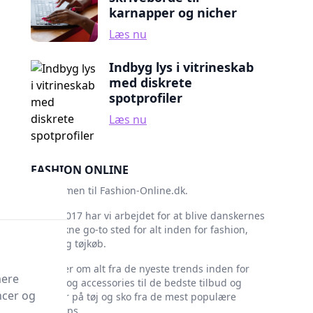
karnapper og nicher
Læs nu
Indbyg lys i vitrineskab
med diskrete
spotprofiler
Læs nu
FASHION ONLINE
Velkommen til Fashion-Online.dk.
Siden 2017 har vi arbejdet for at blive danskernes
foretrukne go-to sted for alt inden for fashion,
mode og tøjkøb.
Vi skriver om alt fra de nyeste trends inden for
mere
tøj, sko og accessories til de bedste tilbud og
ncer og
rabatter på tøj og sko fra de mest populære
webshops.