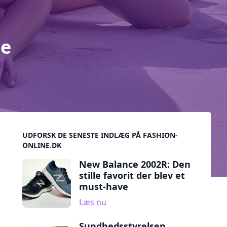
de
Sidebar
UDFORSK DE SENESTE INDLÆG PÅ FASHION-
ONLINE.DK
New Balance 2002R: Den
stille favorit der blev et
must-have
Læs nu
Sundhedsstyrelsen