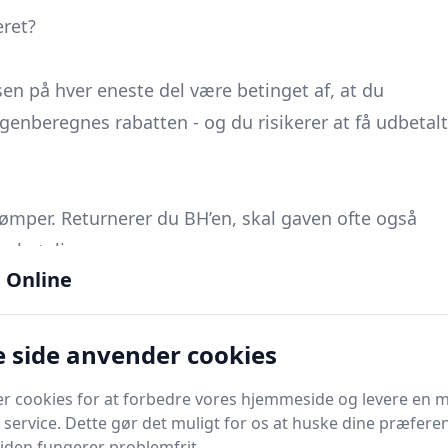
eret?
isen på hver eneste del være betinget af, at du
 genberegnes rabatten - og du risikerer at få udbetalt
rømper.
Returnerer du BH’en, skal gaven ofte også
agebetaling.
 Online
 alle dele i et bundlet produkt er registreret -
 side anvender cookies
er cookies for at forbedre vores hjemmeside og levere en 
indlæg. Åbnes disse, regnes varen som brugt, og
 service. Dette gør det muligt for os at huske dine præfere
funderes.
 siden fungerer problemfrit.