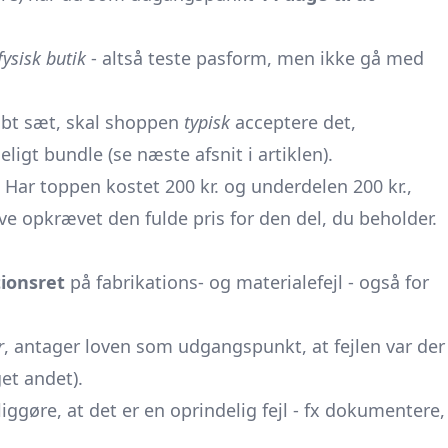
fysisk butik
- altså teste pasform, men ikke gå med
øbt sæt, skal shoppen
typisk
acceptere det,
ligt bundle (se næste afsnit i artiklen).
: Har toppen kostet 200 kr. og underdelen 200 kr.,
live opkrævet den fulde pris for den del, du beholder.
ionsret
på fabrikations- og materialefejl - også for
r
, antager loven som udgangspunkt, at fejlen var der
et andet).
gøre, at det er en oprindelig fejl - fx dokumentere,