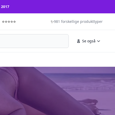
n 2017
⭐⭐⭐⭐⭐
✨
981 forskellige produkttyper
Se også