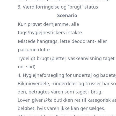
3. Værdiforringelse og “brugt” status
Scenario
Kun prøvet derhjemme, alle
tags/hygiejnestickers intakte
Mistede hangtags, lette deodorant- eller
parfume-dufte
Tydeligt brugt (pletter, vaskeanvisning taget
ud, slid)
4. Hygiejneforsegling for undertøj og badetø
Bikinioverdele, -underdeler og
trusser
har so
den, betragtes varen som taget i brug.
Loven giver
ikke
butikken ret til kategorisk a
beløbet, hvis varen ikke kan gensælges.