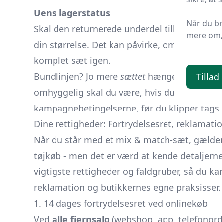
Uens lagerstatus
Når du b
Skal den returnerede underdel tilbage på h
mere om, 
din størrelse. Det kan påvirke, om butikken h
komplet sæt igen.
Bundlinjen? Jo mere
sættet
hænger sammen p
Tillad
omhyggelig skal du være, hvis du kun vil retu
kampagnebetingelserne, før du klipper tags a
Dine rettigheder: Fortrydelsesret, reklamati
Når du står med et mix & match-sæt, gælde
tøjkøb - men det er værd at kende detaljern
vigtigste rettigheder og faldgruber, så du ka
reklamation og butikkernes egne praksisser.
1. 14 dages fortrydelsesret ved onlinekøb
Ved
alle fjernsalg
(webshop, app, telefonor