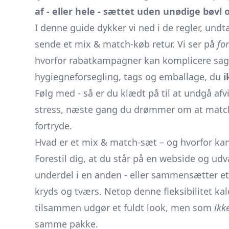
af - eller hele - sættet uden unødige bøvl
I denne guide dykker vi ned i de regler, undt
sende et mix & match-køb retur. Vi ser på
fo
hvorfor rabatkampagner kan komplicere sagen
hygiegneforsegling, tags og emballage, du
i
Følg med - så er du klædt på til at undgå af
stress, næste gang du drømmer om at matche
fortryde.
Hvad er et mix & match-sæt – og hvorfor kan
Forestil dig, at du står på en webside og udv
underdel i en anden - eller sammensætter e
kryds og tværs. Netop denne fleksibilitet ka
tilsammen udgør et fuldt look, men som
ikk
samme pakke.