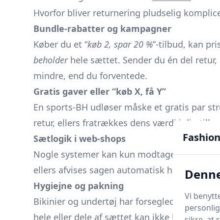
Hvorfor bliver returnering pludselig komplic
Bundle-rabatter og kampagner
Køber du et “
køb 2, spar 20 %
”-tilbud, kan pr
beholder
hele sættet. Sender du én del retur,
mindre, end du forventede.
Gratis gaver eller “køb X, få Y”
En sports-BH udløser måske et gratis par
st
retur, ellers fratrækkes dens værdi i din tilb
Fashion
Sætlogik i web-shops
Nogle systemer kan kun modtage en retur, hvis
ellers afvises sagen automatisk hos lageret.
Denne
Hygiejne og pakning
Vi benytt
Bikinier og
undertøj
har forseglede hygiejne
personlig
hele eller dele af sættet kan ikke længere re
sikre, at