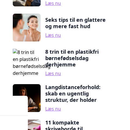
Læs nu
Seks tips til en glattere
og mere fast hud
Læs nu
8 trin til en plastikfri
børnefødselsdag
derhjemme
Læs nu
Langdistanceforhold:
skab en ugentlig
struktur, der holder
Læs nu
11 kompakte
skriveborde til