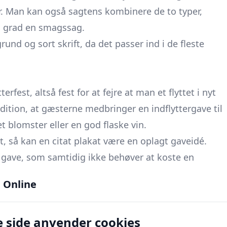
er. Man kan også sagtens kombinere de to typer,
øj grad en smagssag.
nd og sort skrift, da det passer ind i de fleste
rfest, altså fest for at fejre at man et flyttet i nyt
tradition, at gæsterne medbringer en
indflyttergave
til
blomster eller en god flaske vin.
, så kan en citat plakat være en oplagt gaveidé.
gave, som samtidig ikke behøver at koste en
itat, som du ved har en særlig betydning for ham
 Online
ve. Generelt er ting til hjemmets mest
 side anvender cookies
en plante eller måske et krus til det stel du ved, der