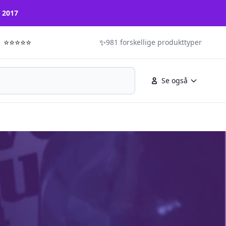
n 2017
⭐⭐⭐⭐⭐
✨
981 forskellige produkttyper
Se også