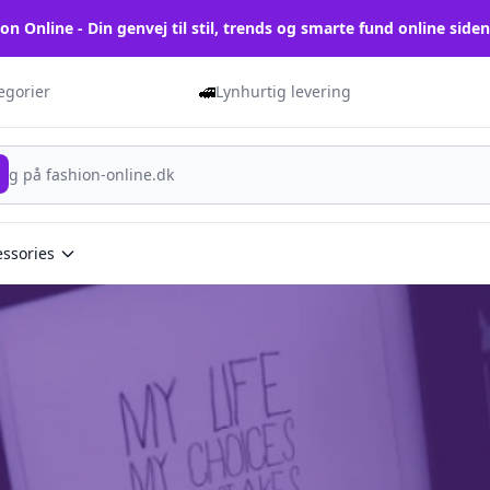
on Online - Din genvej til stil, trends og smarte fund online side
🚅
tegorier
Lynhurtig levering
essories