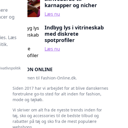
karnapper og nicher
mere
Læs nu
ncer og
Indbyg lys i vitrineskab
med diskrete
ies. Læs
spotprofiler
tik.
Læs nu
ivatlivspolitik
FASHION ONLINE
Velkommen til Fashion-Online.dk.
Siden 2017 har vi arbejdet for at blive danskernes
foretrukne go-to sted for alt inden for fashion,
mode og tøjkøb.
Vi skriver om alt fra de nyeste trends inden for
tøj, sko og accessories til de bedste tilbud og
rabatter på tøj og sko fra de mest populære
webshops.