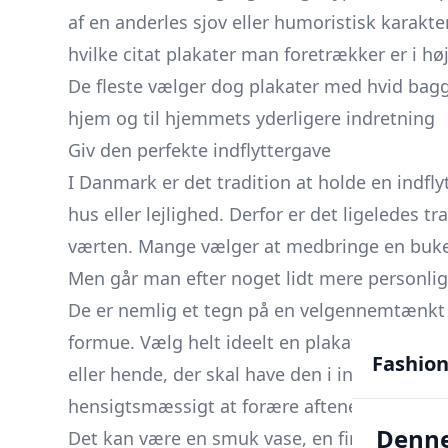
af en anderles sjov eller humoristisk karakt
hvilke citat plakater man foretrækker er i h
De fleste vælger dog plakater med hvid baggru
hjem og til hjemmets yderligere indretning
Giv den perfekte indflyttergave
I Danmark er det tradition at holde en indflytte
hus eller lejlighed. Derfor er det ligeledes 
værten. Mange vælger at medbringe en buket 
Men går man efter noget lidt mere personligt
De er nemlig et tegn på en velgennemtænkt 
formue. Vælg helt ideelt en plakat med et c
Fashion
eller hende, der skal have den i indflytterga
hensigtsmæssigt at forære aftenens vært.
Denne
Det kan være en smuk vase, en fin lysestage, 