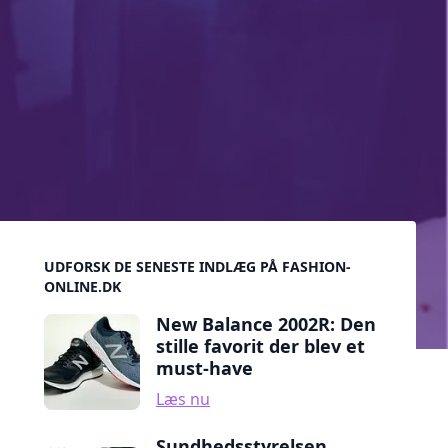
Sidebar
UDFORSK DE SENESTE INDLÆG PÅ FASHION-
ONLINE.DK
New Balance 2002R: Den
stille favorit der blev et
must-have
Læs nu
Sundhedsstyrelsen