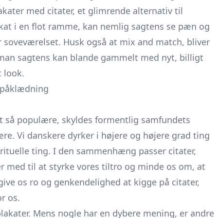
kater med citater, et glimrende alternativ til
plakat i en flot ramme, kan nemlig sagtens se pæn og
r soveværelset. Husk også at mix and match, bliver
t man sagtens kan blande gammelt med nyt, billigt
t look.
r påklædning
t så populære, skyldes formentlig samfundets
e. Vi danskere dyrker i højere og højere grad ting
ituelle ting. I den sammenhæng passer citater,
 er med til at styrke vores tiltro og minde os om, at
give os ro og genkendelighed at kigge på citater,
r os.
 plakater. Mens nogle har en dybere mening, er andre