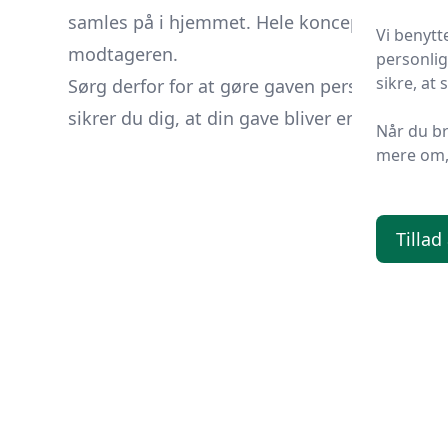
samles på i hjemmet. Hele konceptet med gav
Vi benytt
modtageren.
personlig
sikre, at
Sørg derfor for at gøre gaven personlig, så
sikrer du dig, at din gave bliver en del af h
Når du b
mere om, 
Tillad