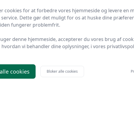
er, også indflyttergaver, er at vække glæde hos
er cookies for at forbedre vores hjemmeside og levere en 
 service. Dette gør det muligt for os at huske dine præfere
 siden fungerer problemfrit.
 man kan mærke, at den er nøje udvalgt. På den måde
jemmets efterfølgende indretning
ruger denne hjemmeside, accepterer du vores brug af cook
hvordan vi behandler dine oplysninger, i vores privatlivspoli
 alle cookies
Bloker alle cookies
Pr