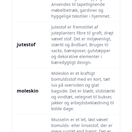
Anvendes til tapetlignende
møbelbetræk, gardiner og
hyggelige tekstiler i hjemmet.
Jutestof er fremstillet af
juteplanters fibre til groft, drøjt
vævet stof. Det er miljøvenligt,
jutestof
stærkt og åndbart. Bruges til
sacks, bæreposer, gulvtæpper
og dekorative elementer i
bæredygtigt design.
Moleskin er et kraftigt
bomuldsstof med en kort, tæt
luv på oversiden og glat
moleskin
bagside. Det er blødt, slidstærkt
og vindtæt, velegnet til bukser,
jakker og arbejdsbeklædning til
kolde dage.
Musselin er et let, løst vævet
bomulds- eller linsestof, der er
mere rustikt end batist. Det er