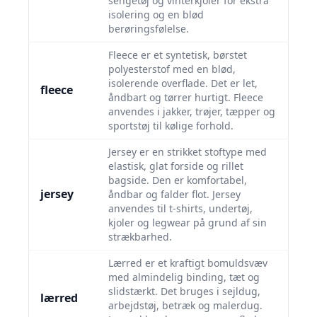
sengetøj og vinterkjoler for ekstra
isolering og en blød
berøringsfølelse.
Fleece er et syntetisk, børstet
polyesterstof med en blød,
isolerende overflade. Det er let,
fleece
åndbart og tørrer hurtigt. Fleece
anvendes i jakker, trøjer, tæpper og
sportstøj til kølige forhold.
Jersey er en strikket stoftype med
elastisk, glat forside og rillet
bagside. Den er komfortabel,
jersey
åndbar og falder flot. Jersey
anvendes til t-shirts, undertøj,
kjoler og legwear på grund af sin
strækbarhed.
Lærred er et kraftigt bomuldsvæv
med almindelig binding, tæt og
slidstærkt. Det bruges i sejldug,
lærred
arbejdstøj, betræk og malerdug.