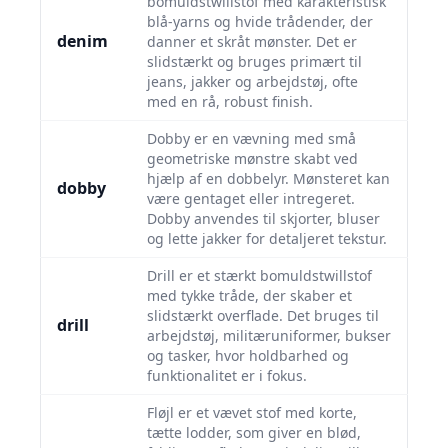
bomuldstwillstof med karakteristisk
blå-yarns og hvide trådender, der
denim
danner et skråt mønster. Det er
slidstærkt og bruges primært til
jeans, jakker og arbejdstøj, ofte
med en rå, robust finish.
Dobby er en vævning med små
geometriske mønstre skabt ved
hjælp af en dobbelyr. Mønsteret kan
dobby
være gentaget eller intregeret.
Dobby anvendes til skjorter, bluser
og lette jakker for detaljeret tekstur.
Drill er et stærkt bomuldstwillstof
med tykke tråde, der skaber et
slidstærkt overflade. Det bruges til
drill
arbejdstøj, militæruniformer, bukser
og tasker, hvor holdbarhed og
funktionalitet er i fokus.
Fløjl er et vævet stof med korte,
tætte lodder, som giver en blød,