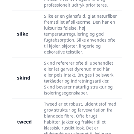
professionelt udtryk prioriteres.
Silke er en glansfuld, glat naturfiber
fremstillet af silkeorme. Den har en
luksuriøs følelse, høj
silke
temperaturregulering og god
fugtabsorption. Silke anvendes ofte
til kjoler, skjorter, lingerie og
dekorative tekstiler.
Skind refererer ofte til ubehandlet
eller let garvet dyrehud med hår
eller pels intakt. Bruges i pelsværk,
skind
tørklæder og indretningsartikler.
Skind bevarer naturlig struktur og
isoleringsegenskaber.
Tweed er et robust, uldent stof med
grov struktur og farvevariation fra
blandede fibre. Ofte brugt i
tweed
habitter, jakker og frakker til et
klassisk, rustikt look. Det er
slidstærkt og velegnet til køligere