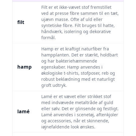
Filt er et ikke-vævet stof fremstillet
ved at presse fibre sammen til en tæt,
ujævn masse. Ofte af uld eller
filt
syntetiske fibre. Filt bruges til hatte,
håndværk, isolering og dekorative
formål.
Hamp er et kraftigt naturfiber fra
hampplanten. Det er stærkt, holdbart
og har bakteriehæmmende
hamp
egenskaber. Hamp anvendes i
økologiske t-shirts, stofposer, reb og
robust beklædning med et naturligt
groft udtryk.
Lamé er et vævet eller strikket stof
med indvævede metaltråde af guld
eller sølv. Det er glinsende og festligt.
lamé
Lamé anvendes i scenetøj, aftenkjoler
og accessories, når et skinnende,
iøjnefaldende look ønskes.