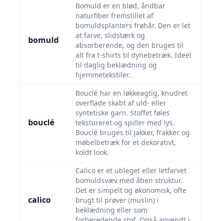
Bomuld er en blød, åndbar
naturfiber fremstillet af
bomuldsplanters frøhår. Den er let
at farve, slidstærk og
bomuld
absorberende, og den bruges til
alt fra t-shirts til dynebetræk. Ideel
til daglig beklædning og
hjemmetekstiler.
Bouclé har en løkkeagtig, knudret
overflade skabt af uld- eller
syntetiske garn. Stoffet føles
bouclé
tekstureret og spiller med lys.
Bouclé bruges til jakker, frakker og
møbelbetræk for et dekorativt,
koldt look.
Calico er et ubleget eller letfarvet
bomuldsvæv med åben struktur.
Det er simpelt og økonomisk, ofte
calico
brugt til prøver (muslin) i
beklædning eller som
forberedende stof. Også anvendt i