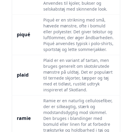
Anvendes til kjoler, bukser og
selskabstøj med skinnende look.
Piqué er en strikning med små,
hævede mønstre, ofte i bomuld
eller polyester. Det giver tekstur og
piqué
luftlommer, der øger åndbarheden.
Piqué anvendes typisk i polo-shirts,
sportstøj og lette sommerjakker.
Plaid er en variant af tartan, men
bruges generelt om skotskrutede
mønstre på uldtøj. Det er populært
plaid
til ternede skjorter, tæpper og tøj
med et tidløst, rustikt udtryk
inspireret af Skotland.
Ramie er en naturlig cellulosefiber,
der er silkeagtig, stærk og
modstandsdygtig mod skimmel.
ramie
Den bruges i blandinger med
bomuld eller linen for at forbedre
trækstyrke og holdbarhed i tøj og