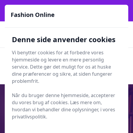
Fashion Online - Din genvej til stil, trends og smarte fund
online siden 2017
Fashion Online
🏵️
🚀
Kun gode brands
52 forskellige kategorier
Denne side anvender cookies
🚅
⭐⭐⭐⭐⭐
✨
Lynhurtig levering
981 forskellige produkttyper
Vi benytter cookies for at forbedre vores
Fashion Online
hjemmeside og levere en mere personlig
Men
Søg
service. Dette gør det muligt for os at huske
Søg
dine præferencer og sikre, at siden fungerer
problemfrit.
Når du bruger denne hjemmeside, accepterer
du vores brug af cookies. Læs mere om,
hvordan vi behandler dine oplysninger, i vores
Udgivet i
Underholdning
privatlivspolitik.
Klædestof Krydsord