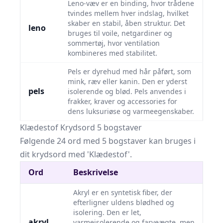
Leno-væv er en binding, hvor trådene
tvindes mellem hver indslag, hvilket
skaber en stabil, åben struktur. Det
leno
bruges til voile, netgardiner og
sommertøj, hvor ventilation
kombineres med stabilitet.
Pels er dyrehud med hår påført, som
mink, ræv eller kanin. Den er yderst
pels
isolerende og blød. Pels anvendes i
frakker, kraver og accessories for
dens luksuriøse og varmeegenskaber.
Klædestof Krydsord 5 bogstaver
Følgende 24 ord med 5 bogstaver kan bruges i
dit krydsord med 'Klædestof'.
Ord
Beskrivelse
Akryl er en syntetisk fiber, der
efterligner uldens blødhed og
isolering. Den er let,
akryl
varmeisolerende og farveægte, men