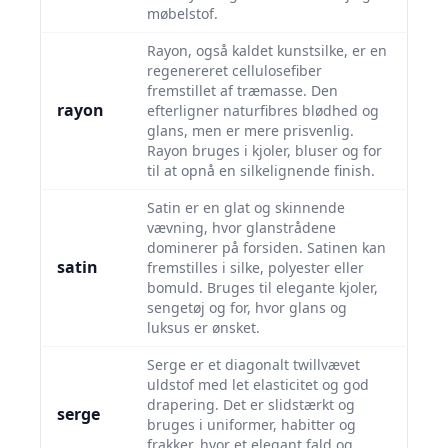
møbelstof.
Rayon, også kaldet kunstsilke, er en
regenereret cellulosefiber
fremstillet af træmasse. Den
rayon
efterligner naturfibres blødhed og
glans, men er mere prisvenlig.
Rayon bruges i kjoler, bluser og for
til at opnå en silkelignende finish.
Satin er en glat og skinnende
vævning, hvor glanstrådene
dominerer på forsiden. Satinen kan
satin
fremstilles i silke, polyester eller
bomuld. Bruges til elegante kjoler,
sengetøj og for, hvor glans og
luksus er ønsket.
Serge er et diagonalt twillvævet
uldstof med let elasticitet og god
drapering. Det er slidstærkt og
serge
bruges i uniformer, habitter og
frakker, hvor et elegant fald og