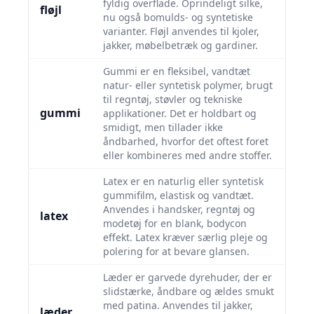
fyldig overflade. Oprindeligt silke,
fløjl
nu også bomulds- og syntetiske
varianter. Fløjl anvendes til kjoler,
jakker, møbelbetræk og gardiner.
Gummi er en fleksibel, vandtæt
natur- eller syntetisk polymer, brugt
til regntøj, støvler og tekniske
gummi
applikationer. Det er holdbart og
smidigt, men tillader ikke
åndbarhed, hvorfor det oftest foret
eller kombineres med andre stoffer.
Latex er en naturlig eller syntetisk
gummifilm, elastisk og vandtæt.
Anvendes i handsker, regntøj og
latex
modetøj for en blank, bodycon
effekt. Latex kræver særlig pleje og
polering for at bevare glansen.
Læder er garvede dyrehuder, der er
slidstærke, åndbare og ældes smukt
med patina. Anvendes til jakker,
læder