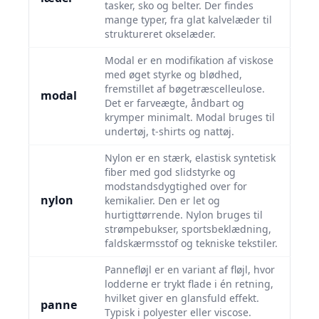
tasker, sko og belter. Der findes
mange typer, fra glat kalvelæder til
struktureret okselæder.
Modal er en modifikation af viskose
med øget styrke og blødhed,
fremstillet af bøgetræscelleulose.
modal
Det er farveægte, åndbart og
krymper minimalt. Modal bruges til
undertøj, t-shirts og nattøj.
Nylon er en stærk, elastisk syntetisk
fiber med god slidstyrke og
modstandsdygtighed over for
nylon
kemikalier. Den er let og
hurtigttørrende. Nylon bruges til
strømpebukser, sportsbeklædning,
faldskærmsstof og tekniske tekstiler.
Pannefløjl er en variant af fløjl, hvor
lodderne er trykt flade i én retning,
hvilket giver en glansfuld effekt.
panne
Typisk i polyester eller viscose.