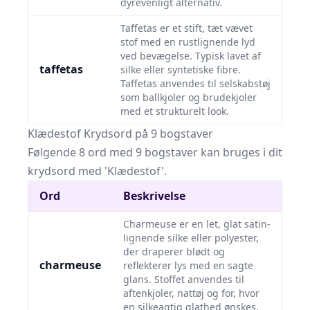
dyrevenligt alternativ.
Taffetas er et stift, tæt vævet
stof med en rustlignende lyd
ved bevægelse. Typisk lavet af
taffetas
silke eller syntetiske fibre.
Taffetas anvendes til selskabstøj
som ballkjoler og brudekjoler
med et strukturelt look.
Klædestof Krydsord på 9 bogstaver
Følgende 8 ord med 9 bogstaver kan bruges i dit
krydsord med 'Klædestof'.
Ord
Beskrivelse
Charmeuse er en let, glat satin-
lignende silke eller polyester,
der draperer blødt og
charmeuse
reflekterer lys med en sagte
glans. Stoffet anvendes til
aftenkjoler, nattøj og for, hvor
en silkeagtig glathed ønskes.