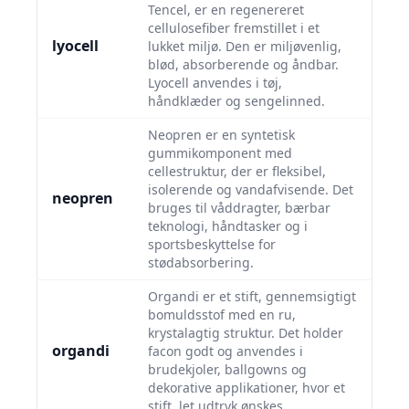
Tencel, er en regenereret
cellulosefiber fremstillet i et
lyocell
lukket miljø. Den er miljøvenlig,
blød, absorberende og åndbar.
Lyocell anvendes i tøj,
håndklæder og sengelinned.
Neopren er en syntetisk
gummikomponent med
cellestruktur, der er fleksibel,
isolerende og vandafvisende. Det
neopren
bruges til våddragter, bærbar
teknologi, håndtasker og i
sportsbeskyttelse for
stødabsorbering.
Organdi er et stift, gennemsigtigt
bomuldsstof med en ru,
krystalagtig struktur. Det holder
organdi
facon godt og anvendes i
brudekjoler, ballgowns og
dekorative applikationer, hvor et
stift, let udtryk ønskes.