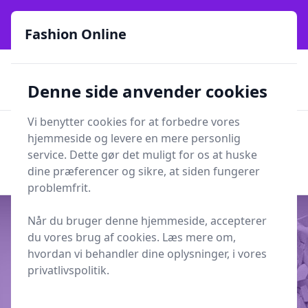
Fashion Online - Din genvej til stil, trends og smarte fund
online siden 2017
Fashion Online
🏵️
🚀
Kun gode brands
52 forskellige kategorier
Denne side anvender cookies
🚅
⭐⭐⭐⭐⭐
✨
Lynhurtig levering
981 forskellige produkttyper
Vi benytter cookies for at forbedre vores
Fashion Online
hjemmeside og levere en mere personlig
Men
Søg
service. Dette gør det muligt for os at huske
Søg
dine præferencer og sikre, at siden fungerer
problemfrit.
Når du bruger denne hjemmeside, accepterer
du vores brug af cookies. Læs mere om,
hvordan vi behandler dine oplysninger, i vores
Udgivet i
Livsstil
privatlivspolitik.
Hvordan vælger man tandlæge
som voksen? Her er 4 gode råd