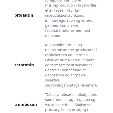
forlap, der stimulerer
mælkeproduktion i brystkirtler
efter fødsel. Påvirker
prolaktin
reproduktionsfunktion,
immunregulation og adfærd
gennem komplekse
feedbackmekanismer med
dopamin.
Monoaminhormon og
neurotransmitter, produceret i
raphekernen og i tarmen.
Påvirker humør, søvn, appetit
serotonin
og tarmsammentrækninger.
Centralt i behandling af
depression og angst via
selektive
serotoningenoptagshæmmere.
TXA₂, syntetiseret i blodplader,
som fremmer aggregation og
tromboxan
vasokonstriktion. Modvirker
prostacyclin og er vigtig i