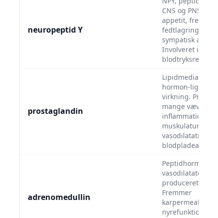
NPY, peptidhorm
CNS og PNS, der
appetit, fremmer
neuropeptid Y
fedtlagring og
sympatisk aktivit
Involveret i stres
blodtryksreguler
Lipidmediator m
hormon-lignend
virkning. Produce
mange væv og de
prostaglandin
inflammation, gl
muskulaturkontra
vasodilatation og
blodpladeaggreg
Peptidhormon m
vasodilatatorisk 
produceret i ma
Fremmer
adrenomedullin
karpermeabilitet
nyrefunktion og