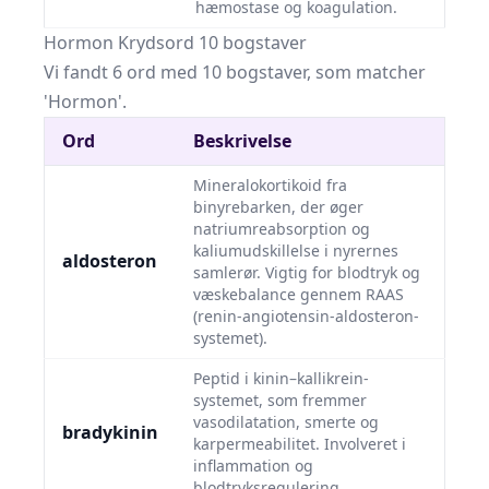
hæmostase og koagulation.
Hormon Krydsord 10 bogstaver
Vi fandt 6 ord med 10 bogstaver, som matcher
'Hormon'.
Ord
Beskrivelse
Mineralokortikoid fra
binyrebarken, der øger
natriumreabsorption og
kaliumudskillelse i nyrernes
aldosteron
samlerør. Vigtig for blodtryk og
væskebalance gennem RAAS
(renin-angiotensin-aldosteron-
systemet).
Peptid i kinin–kallikrein-
systemet, som fremmer
vasodilatation, smerte og
bradykinin
karpermeabilitet. Involveret i
inflammation og
blodtryksregulering.