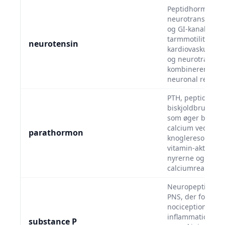
Peptidhormon o
neurotransmitter
og GI-kanal. Mod
tarmmotilitet,
neurotensin
kardiovaskulær f
og neurotransmi
kombinerer endo
neuronal reguler
PTH, peptidhorm
biskjoldbruskkirt
som øger blodet
calcium ved at s
parathormon
knogleresorption
vitamin-aktiverin
nyrerne og fre
calciumreabsorpt
Neuropeptid i C
PNS, der formidl
nociception og
inflammation. Bi
substance P