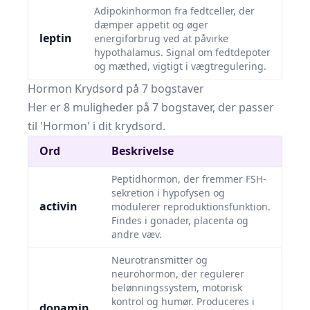
Adipokinhormon fra fedtceller, der
dæmper appetit og øger
leptin
energiforbrug ved at påvirke
hypothalamus. Signal om fedtdepoter
og mæthed, vigtigt i vægtregulering.
Hormon Krydsord på 7 bogstaver
Her er 8 muligheder på 7 bogstaver, der passer
til 'Hormon' i dit krydsord.
Ord
Beskrivelse
Peptidhormon, der fremmer FSH-
sekretion i hypofysen og
activin
modulerer reproduktionsfunktion.
Findes i gonader, placenta og
andre væv.
Neurotransmitter og
neurohormon, der regulerer
belønningssystem, motorisk
kontrol og humør. Produceres i
dopamin