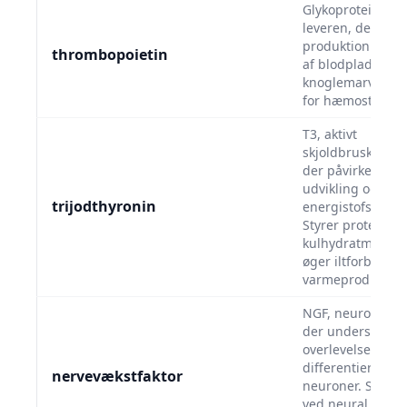
Glykoproteinhor
leveren, der stim
produktion og m
thrombopoietin
af blodplader i
knoglemarven. Kr
for hæmostase.
T3, aktivt
skjoldbruskkirte
der påvirker væks
udvikling og
trijodthyronin
energistofskifte i 
Styrer protein- o
kulhydratmetabo
øger iltforbrug o
varmeproduktion
NGF, neurotrofisk
der understøtter
overlevelse og
differentiering a
nervevækstfaktor
neuroner. Spiller 
ved neural udvikl