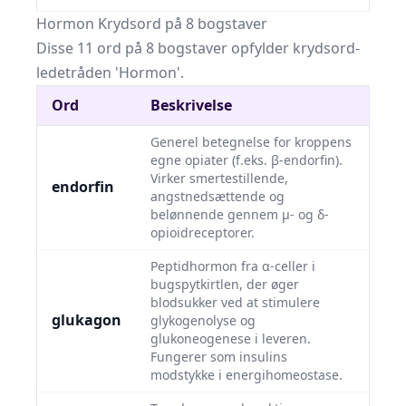
Hormon Krydsord på 8 bogstaver
Disse 11 ord på 8 bogstaver opfylder krydsord-
ledetråden 'Hormon'.
Ord
Beskrivelse
Generel betegnelse for kroppens
egne opiater (f.eks. β-endorfin).
Virker smertestillende,
endorfin
angstnedsættende og
belønnende gennem µ- og δ-
opioidreceptorer.
Peptidhormon fra α-celler i
bugspytkirtlen, der øger
blodsukker ved at stimulere
glukagon
glykogenolyse og
glukoneogenese i leveren.
Fungerer som insulins
modstykke i energihomeostase.