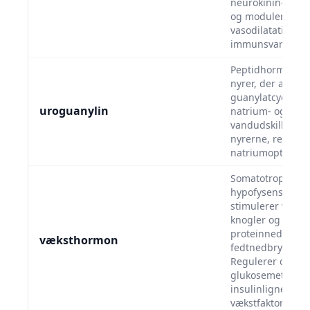
neurokinin-1-rec
og modulerer sm
vasodilatation og
immunsvar.
Peptidhormon i 
nyrer, der aktive
guanylatcyclase-
uroguanylin
natrium- og
vandudskillelse i
nyrerne, reguler
natriumoptag i t
Somatotropin fra
hypofysens forla
stimulerer vækst
knogler og muskl
proteinnedbrydn
væksthormon
fedtnedbrydning
Regulerer også
glukosemetaboli
insulinlignende
vækstfaktor-1 i l