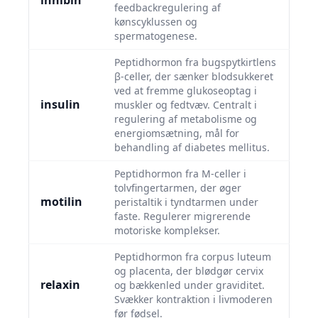
inhibin
feedbackregulering af
kønscyklussen og
spermatogenese.
Peptidhormon fra bugspytkirtlens
β-celler, der sænker blodsukkeret
ved at fremme glukoseoptag i
insulin
muskler og fedtvæv. Centralt i
regulering af metabolisme og
energiomsætning, mål for
behandling af diabetes mellitus.
Peptidhormon fra M-celler i
tolvfingertarmen, der øger
motilin
peristaltik i tyndtarmen under
faste. Regulerer migrerende
motoriske komplekser.
Peptidhormon fra corpus luteum
og placenta, der blødgør cervix
relaxin
og bækkenled under graviditet.
Svækker kontraktion i livmoderen
før fødsel.