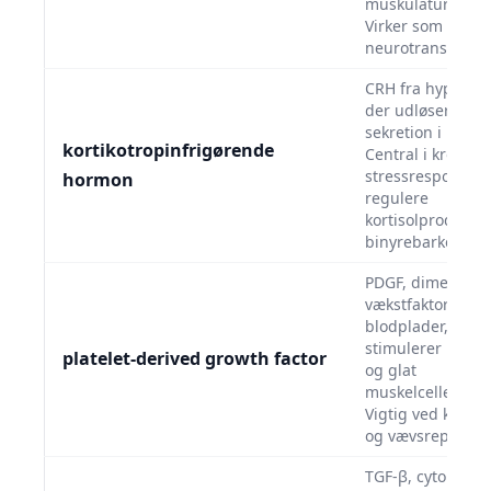
muskulaturrelaks
Virker som
neurotransmitter
CRH fra hypotha
der udløser ACT
sekretion i hypof
kortikotropinfrigørende
Central i kroppe
stressrespons ve
hormon
regulere
kortisolproduktio
binyrebarken.
PDGF, dimerisk
vækstfaktor fra
blodplader, som
stimulerer bind
platelet-derived growth factor
og glat
muskelcelledelin
Vigtig ved koagu
og vævsreparatio
TGF-β, cytokinh