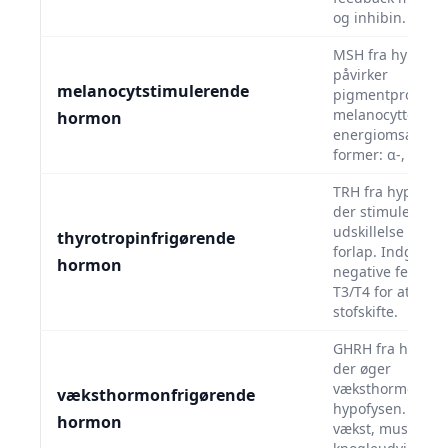
og inhibin.
MSH fra hypofys
påvirker
melanocytstimulerende
pigmentprodukti
melanocytter, ap
hormon
energiomsætning
former: α-, β- og
TRH fra hypotha
der stimulerer T
udskillelse i hyp
thyrotropinfrigørende
forlap. Indgår i 
hormon
negative feedba
T3/T4 for at regu
stofskifte.
GHRH fra hypoth
der øger
væksthormonsekr
væksthormonfrigørende
hypofysen. Regu
hormon
vækst, muskel- o