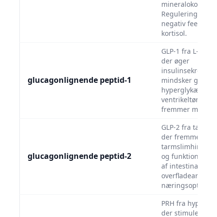
mineralokortikoid
Regulering via 
negativ feedback
kortisol.
GLP-1 fra L-celler
der øger
insulinsekretion
glucagonlignende peptid-1
mindsker glukag
hyperglykæmi. Fo
ventrikeltømning
fremmer mæthed
GLP-2 fra tarm L-c
der fremmer
tarmslimhinders
glucagonlignende peptid-2
og funktion. Reg
af intestinale
overfladeareal o
næringsoptag.
PRH fra hypotha
der stimulerer