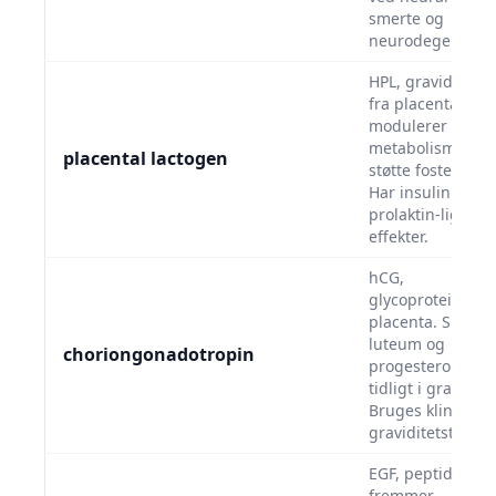
smerte og
neurodegenerati
HPL, graviditets
fra placenta, der
modulerer mode
metabolisme for 
placental lactogen
støtte fosterets 
Har insulinligne
prolaktin-lignen
effekter.
hCG,
glycoproteinhor
placenta. Sikrer 
luteum og
choriongonadotropin
progesteronprod
tidligt i gravidite
Bruges klinisk til
graviditetstest.
EGF, peptidhorm
fremmer