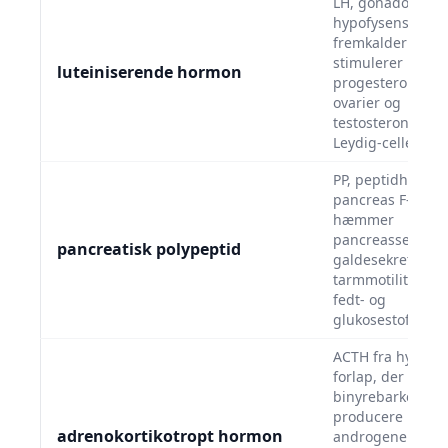
LH, gonadotropin
hypofysens forla
fremkalder æglø
stimulerer
luteiniserende hormon
progesteronsekre
ovarier og
testosteronprodu
Leydig-celler i tes
PP, peptidhormon
pancreas F-celler
hæmmer
pancreassekretio
pancreatisk polypeptid
galdesekretion o
tarmmotilitet. De
fedt- og
glukosestofskifte
ACTH fra hypofy
forlap, der stimu
binyrebarken til 
producere kortiso
adrenokortikotropt hormon
androgener og