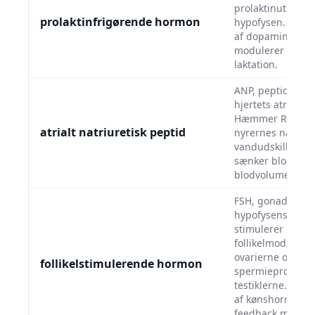
prolaktinutskillel
prolaktinfrigørende hormon
hypofysen. Unde
af dopamin (PIF)
modulerer amni
laktation.
ANP, peptidhorm
hjertets atrier ve
Hæmmer RAAS, 
atrialt natriuretisk peptid
nyrernes natriu
vandudskillelse 
sænker blodtryk 
blodvolumen.
FSH, gonadotropi
hypofysens forla
stimulerer
follikelmodning i
ovarierne og
follikelstimulerende hormon
spermieprodukti
testiklerne. Regu
af kønshormoner
feedback med øst