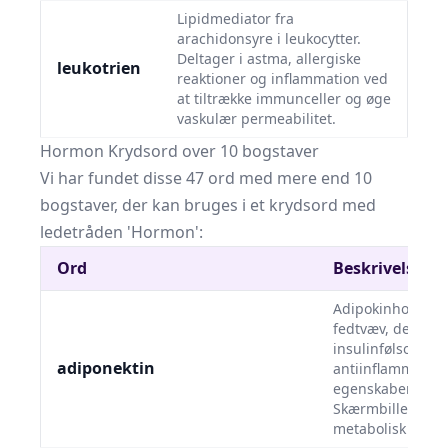
Lipidmediator fra
arachidonsyre i leukocytter.
Deltager i astma, allergiske
leukotrien
reaktioner og inflammation ved
at tiltrække immunceller og øge
vaskulær permeabilitet.
Hormon Krydsord over 10 bogstaver
Vi har fundet disse 47 ord med mere end 10
bogstaver, der kan bruges i et krydsord med
ledetråden 'Hormon':
Ord
Beskrivelse
Adipokinhormon 
fedtvæv, der øge
insulinfølsomhed
adiponektin
antiinflammatori
egenskaber.
Skærmbillede af
metabolisk sund