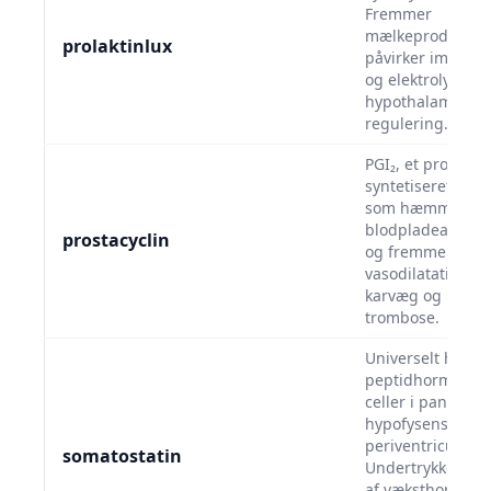
Fremmer
mælkeproduktion
prolaktinlux
påvirker immuns
og elektrolytbala
hypothalamisk
regulering.
PGI₂, et prostagl
syntetiseret i en
som hæmmer
blodpladeaggreg
prostacyclin
og fremmer
vasodilatation. B
karvæg og modvi
trombose.
Universelt hæm
peptidhormon fr
celler i pancreas
hypofysens
periventriculære
somatostatin
Undertrykker frig
af væksthormon,