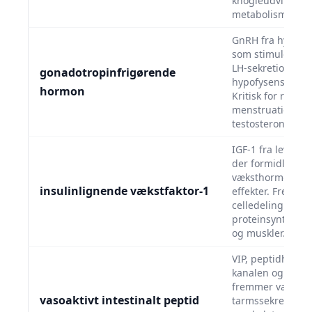
knogleudvikling
metabolisme.
GnRH fra hypoth
som stimulerer F
LH-sekretion i
gonadotropinfrigørende
hypofysens forla
hormon
Kritisk for repro
menstruationscy
testosteronprodu
IGF-1 fra lever o
der formidler ma
væksthormonets
insulinlignende vækstfaktor-1
effekter. Fremme
celledeling og
proteinsyntese i
og muskler.
VIP, peptidhormo
kanalen og CNS,
fremmer vasodila
vasoaktivt intestinalt peptid
tarmssekretion o