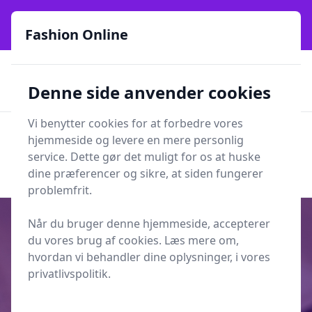
Fashion Online - Din genvej til stil, trends og smarte fund
online siden 2017
Fashion Online
🏵️
🚀
Kun gode brands
52 forskellige kategorier
Denne side anvender cookies
🚅
⭐⭐⭐⭐⭐
✨
Lynhurtig levering
981 forskellige produkttyper
Vi benytter cookies for at forbedre vores
Fashion Online
hjemmeside og levere en mere personlig
Men
Søg
service. Dette gør det muligt for os at huske
Søg
dine præferencer og sikre, at siden fungerer
problemfrit.
Når du bruger denne hjemmeside, accepterer
du vores brug af cookies. Læs mere om,
hvordan vi behandler dine oplysninger, i vores
Udgivet i
Underholdning
privatlivspolitik.
Hormon Krydsord