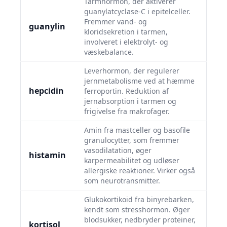
Tarmhormon, der aktiverer
guanylatcyclase-C i epitelceller.
Fremmer vand- og
guanylin
kloridsekretion i tarmen,
involveret i elektrolyt- og
væskebalance.
Leverhormon, der regulerer
jernmetabolisme ved at hæmme
hepcidin
ferroportin. Reduktion af
jernabsorption i tarmen og
frigivelse fra makrofager.
Amin fra mastceller og basofile
granulocytter, som fremmer
vasodilatation, øger
histamin
karpermeabilitet og udløser
allergiske reaktioner. Virker også
som neurotransmitter.
Glukokortikoid fra binyrebarken,
kendt som stresshormon. Øger
blodsukker, nedbryder proteiner,
kortisol