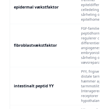
epiteldifferentie
epidermal vækstfaktor
celledeling. Cent
sårheling og
epitelhomeostas
FGF-familie
peptidhormoner,
regulerer cellede
differentiering o
fibroblastvækstfaktor
angiogenese. Vig
embryonisk udvik
sårheling og
vævsreparation.
PYY, frigivet fra L
distale tarm, so
hæmmer appetit
intestinalt peptid YY
tarmmotilitet.
Interagerer med
receptorer i
hypothalamus.