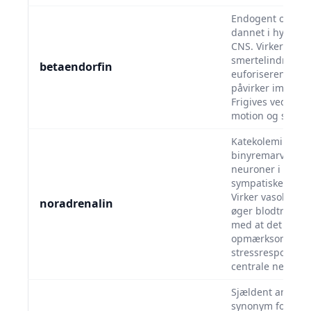
Endogent opioid
dannet i hypofys
CNS. Virker
smertelindrende
betaendorfin
euforiserende o
påvirker immunf
Frigives ved stre
motion og smert
Katekolemin fra
binyremarven og
neuroner i det
sympatiske nerv
Virker vasokonstr
noradrenalin
øger blodtryk, s
med at det frem
opmærksomhed 
stressrespons i d
centrale nervesy
Sjældent anvend
synonym for prol