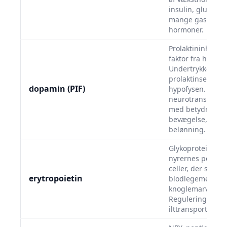
insulin, glucago
mange gastrointe
hormoner.
Prolaktininhiber
faktor fra hypot
Undertrykker
prolaktinsekretio
dopamin (PIF)
hypofysen. Samt
neurotransmitter
med betydning f
bevægelse, hum
belønning.
Glykoproteinhor
nyrernes peritu
celler, der stimu
erytropoietin
blodlegememodn
knoglemarven.
Regulering af
ilttransport og 