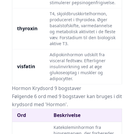
stimulerer pepsinogenfrigivelse.
T4, skjoldbruskkirtelhormon,
produceret i thyroidea. Øger
basalstofskifte, varmedannelse
thyroxin
og metabolisk aktivitet i de fleste
væv. Forstadium til den biologisk
aktive T3.
Adipokinhormon udskilt fra
visceral fedtvæv. Efterligner
visfatin
insulinvirkning ved at øge
glukoseoptag i muskler og
adipocytter.
Hormon Krydsord 9 bogstaver
Følgende 6 ord med 9 bogstaver kan bruges i dit
krydsord med 'Hormon'.
Ord
Beskrivelse
Katekoleminhormon fra
binyremarven, der forbereder