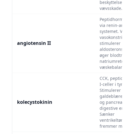
beskyttelse mod
vævsskade.
Peptidhormon d
via renin-angiot
systemet. Væsent
vasokonstriktor,
angiotensin II
stimulerer
aldosteronsekret
øger blodtryk. 
natriumretentio
væskebalance.
CCK, peptidhorm
I-celler i tyndta
Stimulerer
galdeblærekontr
kolecystokinin
og pancreassekre
digestive enzyme
Sænker
ventrikeltømning
fremmer mæthed