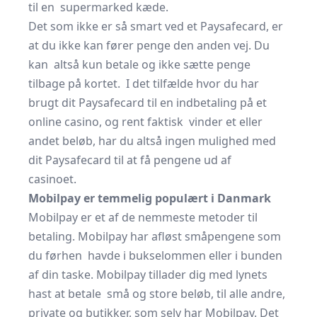
til en supermarked kæde.
Det som ikke er så smart ved et Paysafecard, er
at du ikke kan fører penge den anden vej. Du
kan altså kun betale og ikke sætte penge
tilbage på kortet. I det tilfælde hvor du har
brugt dit Paysafecard til en indbetaling på et
online casino, og rent faktisk vinder et eller
andet beløb, har du altså ingen mulighed med
dit Paysafecard til at få pengene ud af
casinoet.
Mobilpay er temmelig populært i Danmark
Mobilpay er et af de nemmeste metoder til
betaling. Mobilpay har afløst småpengene som
du førhen havde i bukselommen eller i bunden
af din taske. Mobilpay tillader dig med lynets
hast at betale små og store beløb, til alle andre,
private og butikker, som selv har Mobilpay. Det