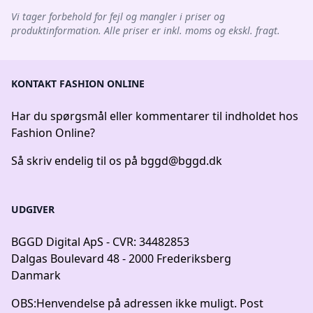
Vi tager forbehold for fejl og mangler i priser og
produktinformation. Alle priser er inkl. moms og ekskl. fragt.
KONTAKT FASHION ONLINE
Har du spørgsmål eller kommentarer til indholdet hos
Fashion Online?
Så skriv endelig til os på
bggd@bggd.dk
UDGIVER
BGGD Digital ApS - CVR: 34482853
Dalgas Boulevard 48 - 2000 Frederiksberg
Danmark
OBS:
Henvendelse på adressen ikke muligt. Post