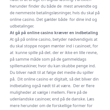
herunder finder du både de mest anvendte og
de nemmeste betalingsløsninger, hvis du skal på
online casino. Det gælder både for dine ind og
udbetalinger.
At gå på online casino kræver en indbetaling
At gå på online casino, betyder nødvendigvis at
du skal stoppe nogen mønter ind i casinoet, for
at kunne spille på det. der er ikke en lille revne,
på samme måde som på de gammeldags
spillemaskiner, hvor du kan skubbe penge ind.
Du bliver nødt til at følge det medie du spiller
på. Dit online casino er digitalt, så det bliver din
indbetaling også nødt til at være. Der er flere
muligheder at vælge i mellem. Flere på de
udenlandske casinoer, end på de danske. Læs
mere herunder om de forskellige former for