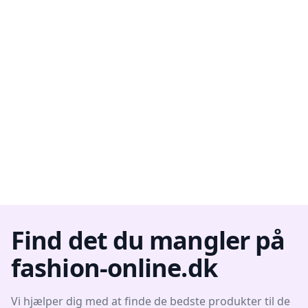
Find det du mangler på
fashion-online.dk
Vi hjælper dig med at finde de bedste produkter til de