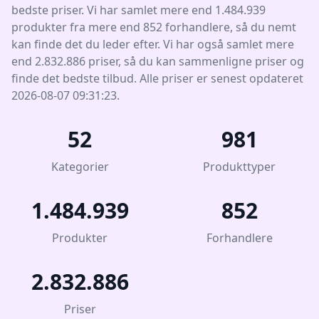
bedste priser. Vi har samlet mere end 1.484.939
produkter fra mere end 852 forhandlere, så du nemt
kan finde det du leder efter. Vi har også samlet mere
end 2.832.886 priser, så du kan sammenligne priser og
finde det bedste tilbud. Alle priser er senest opdateret
2026-08-07 09:31:23.
52
981
Kategorier
Produkttyper
1.484.939
852
Produkter
Forhandlere
2.832.886
Priser