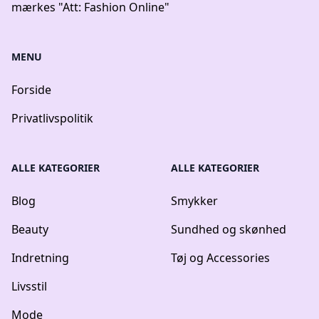
mærkes "Att: Fashion Online"
MENU
Forside
Privatlivspolitik
ALLE KATEGORIER
ALLE KATEGORIER
Blog
Smykker
Beauty
Sundhed og skønhed
Indretning
Tøj og Accessories
Livsstil
Mode