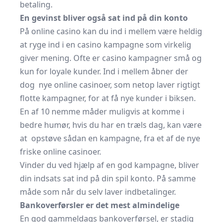
betaling.
En gevinst bliver også sat ind på din konto
På online casino kan du ind i mellem være heldig
at ryge ind i en casino kampagne som virkelig
giver mening. Ofte er
casino kampagner
små og
kun for loyale kunder. Ind i mellem åbner der
dog nye online casinoer, som netop laver rigtigt
flotte kampagner, for at få nye kunder i biksen.
En af
10 nemme måder muligvis at komme i
bedre humør, hvis du har en træls dag
, kan være
at opstøve sådan en kampagne, fra et af de nye
friske online casinoer.
Vinder du ved hjælp af en god kampagne, bliver
din indsats sat ind på din spil konto. På samme
måde som når du selv laver indbetalinger.
Bankoverførsler er det mest almindelige
En god gammeldags bankoverførsel, er stadig