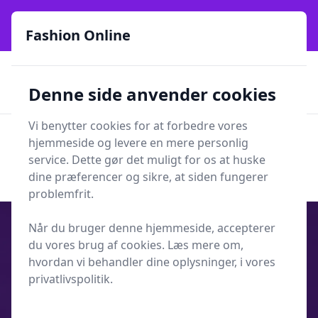
Fashion Online - Din genvej til stil, trends og smarte fund
online siden 2017
Fashion Online
🏵️
🚀
Kun gode brands
52 forskellige kategorier
Denne side anvender cookies
🚅
⭐⭐⭐⭐⭐
✨
Lynhurtig levering
981 forskellige produkttyper
Vi benytter cookies for at forbedre vores
Fashion Online
hjemmeside og levere en mere personlig
Men
Søg
service. Dette gør det muligt for os at huske
Søg
dine præferencer og sikre, at siden fungerer
problemfrit.
Når du bruger denne hjemmeside, accepterer
du vores brug af cookies. Læs mere om,
hvordan vi behandler dine oplysninger, i vores
Udgivet i
Shopping
privatlivspolitik.
10 steder at købe måltilpassede
skjorter online