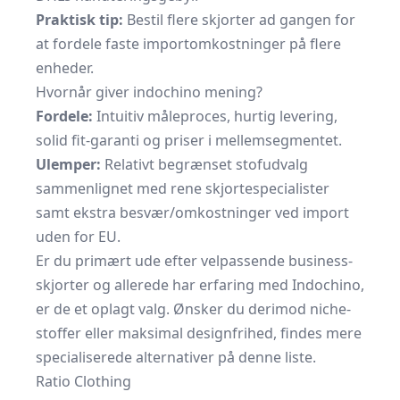
Praktisk tip:
Bestil flere skjorter ad gangen for
at fordele faste import­omkostninger på flere
enheder.
Hvornår giver indochino mening?
Fordele:
Intuitiv måleproces, hurtig levering,
solid fit-garanti og priser i mellem­segmentet.
Ulemper:
Relativt begrænset stofudvalg
sammenlignet med rene skjorte­specialister
samt ekstra besvær/omkostninger ved import
uden for EU.
Er du primært ude efter vel­passende business-
skjorter og allerede har erfaring med Indochino,
er de et oplagt valg. Ønsker du derimod niche­
stoffer eller maksimal design­frihed, findes mere
specialiserede alternativer på denne liste.
Ratio Clothing