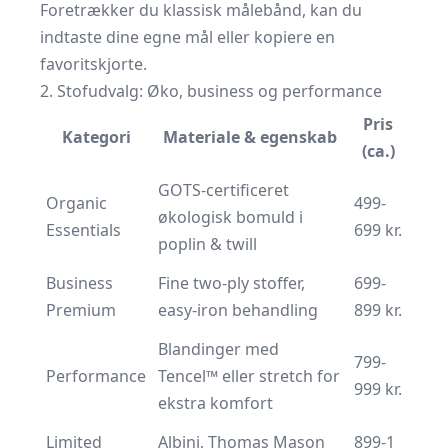
Foretrækker du klassisk målebånd, kan du
indtaste dine egne mål eller kopiere en
favoritskjorte.
2. Stofudvalg: Øko, business og performance
Pris
Kategori
Materiale & egenskab
(ca.)
GOTS-certificeret
Organic
499-
økologisk bomuld i
Essentials
699 kr.
poplin & twill
Business
Fine two-ply stoffer,
699-
Premium
easy-iron behandling
899 kr.
Blandinger med
799-
Performance
Tencel™ eller stretch for
999 kr.
ekstra komfort
Limited
Albini, Thomas Mason
899-1