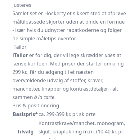
justeres.
Samlet set er Hockerty et sikkert sted at afprøve
måltilpassede skjorter uden at binde en formue
- især hvis du udnytter rabatkoderne og følger
de simple måletips ovenfor.
iTailor
iTailor
er for dig, der vil lege skrædder
uden
at
lænse kontoen. Med priser der starter omkring
299 kr., får du adgang til et næsten
overvældende udvalg af stoffer, kraver,
manchetter, knapper og kontrastdetaljer - alt
sammen
à la carte
.
Pris & positionering
Basispris*
ca. 299-399 kr. pr. skjorte
Kontrastkrave/­manchet, monogram,
Tilvalg
skjult knaplukning m.m. (10-40 kr. pr.