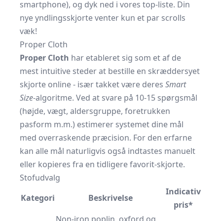
smartphone), og dyk ned i vores top-liste. Din
nye yndlingsskjorte venter kun et par scrolls
væk!
Proper Cloth
Proper Cloth
har etableret sig som et af de
mest intuitive steder at bestille en skræddersyet
skjorte online - især takket være deres
Smart
Size
-algoritme. Ved at svare på 10-15 spørgsmål
(højde, vægt, aldersgruppe, foretrukken
pasform m.m.) estimerer systemet dine mål
med overraskende præcision. For den erfarne
kan alle mål naturligvis også indtastes manuelt
eller kopieres fra en tidligere favorit-skjorte.
Stofudvalg
Indicativ
Kategori
Beskrivelse
pris*
Non-iron poplin, oxford og