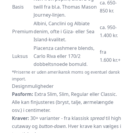
ca. 650-
Basis
twill fra bl.a. Thomas Mason
850 kr.
Journey-linjen.
Albini, Canclini og Albiate
ca. 950-
Premium
denim, ofte i Giza- eller Sea
1.400 kr.
Island-kvalitet.
Piacenza cashmere blends,
fra
Luksus
Carlo Riva eller 170/2
1.600 kr.+
dobbeltsnoede bomuld.
*Priserne er uden amerikansk moms og eventuel dansk
import.
Designmuligheder
Pasform:
Extra Slim, Slim, Regular eller Classic.
Alle kan finjusteres (bryst, talje, ærmelængde
osv.) i centimeter.
Kraver:
30+ varianter - fra klassisk
spread
til high
cutaway og
button-down
. Hver krave kan vælges i