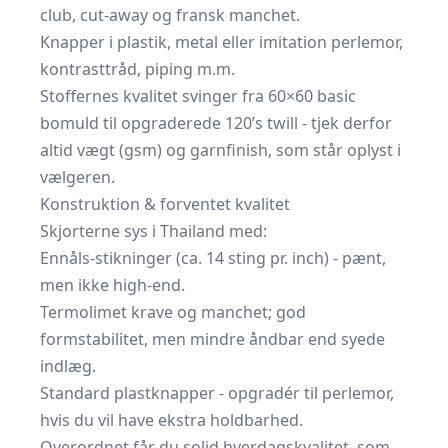
club, cut-away og fransk manchet.
Knapper i plastik, metal eller imitation perlemor,
kontrasttråd, piping m.m.
Stoffernes kvalitet svinger fra 60×60 basic
bomuld til opgraderede 120’s twill - tjek derfor
altid vægt (gsm) og garnfinish, som står oplyst i
vælgeren.
Konstruktion & forventet kvalitet
Skjorterne sys i Thailand med:
Ennåls-stikninger (ca. 14 sting pr. inch) - pænt,
men ikke high-end.
Termolimet krave og manchet; god
formstabilitet, men mindre åndbar end syede
indlæg.
Standard plastknapper - opgradér til perlemor,
hvis du vil have ekstra holdbarhed.
Overordnet får du solid hverdagskvalitet, som