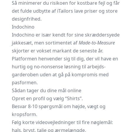
Så minimerer du risikoen for kostbare fejl og får
det fulde udbytte af iTailors lave priser og store
designfrihed.
Indochino
Indochino er især kendt for sine skræddersyede
jakkesæt,
men sortimentet af
Made-to-Measure
skjorter
er vokset markant de seneste år.
Platformen henvender sig til dig, der vil have en
hurtig og no-nonsense løsning til arbejds­
garderoben uden at gå på kompromis med
pasformen.
Sådan tager du dine mål online
Opret en profil og vælg “Shirts”.
Besvar 8-10 spørgsmål om højde, vægt og
kropsform.
Følg korte video­vejledninger til fire nøgle­mål:
hals, bryst, talje og ærme­længde.