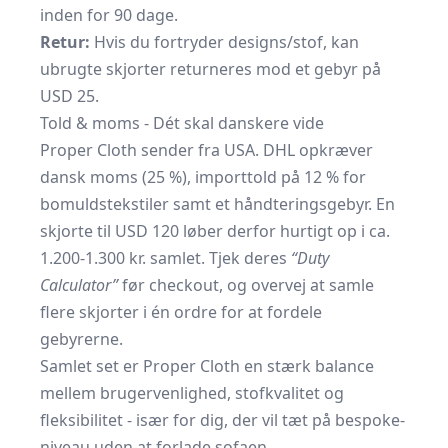
inden for 90 dage.
Retur:
Hvis du fortryder designs/stof, kan
ubrugte skjorter returneres mod et gebyr på
USD 25.
Told & moms - Dét skal danskere vide
Proper Cloth sender fra USA. DHL opkræver
dansk moms (25 %), importtold på 12 % for
bomuldstekstiler samt et håndteringsgebyr. En
skjorte til USD 120 løber derfor hurtigt op i ca.
1.200-1.300 kr. samlet. Tjek deres
“Duty
Calculator”
før checkout, og overvej at samle
flere skjorter i én ordre for at fordele
gebyrerne.
Samlet set er Proper Cloth en stærk balance
mellem brugervenlighed, stofkvalitet og
fleksibilitet - især for dig, der vil tæt på bespoke-
niveau uden at forlade sofaen.