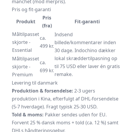
manchet (mod merpris).
Pris og fit-garanti
Pris
Produkt
Fit-garanti
(fra)
Måltilpasset
Indsend
ca.
skjorte -
billede/kommentarer inden
499 kr.
Essential
30 dage. Indochino dækker
lokal skrædder­tilpasning op
Måltilpasset
ca.
til 75 USD eller laver én gratis
skjorte -
699 kr.
remake.
Premium
Levering til danmark
Produktion & forsendelse:
2-3 ugers
produktion i Kina, efterfulgt af DHL-forsendelse
(5-7 hverdage). Fragt typisk 25-30 USD.
Told & moms:
Pakker sendes uden for EU.
Forvent 25 % dansk moms + told (ca. 12 %) samt
DHLs håndteringsgebyr.