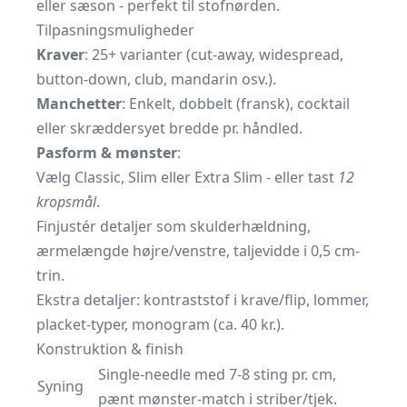
eller sæson - perfekt til stofnørden.
Tilpasningsmuligheder
Kraver
: 25+ varianter (cut-away, widespread,
button-down, club, mandarin osv.).
Manchetter
: Enkelt, dobbelt (fransk), cocktail
eller skræddersyet bredde pr. håndled.
Pasform & mønster
:
Vælg Classic, Slim eller Extra Slim - eller tast
12
kropsmål
.
Finjustér detaljer som skulderhældning,
ærmelængde højre/venstre, taljevidde i 0,5 cm-
trin.
Ekstra detaljer: kontraststof i krave/flip, lommer,
placket-typer, monogram (ca. 40 kr.).
Konstruktion & finish
Single-needle med 7-8 sting pr. cm,
Syning
pænt mønster-match i striber/tjek.