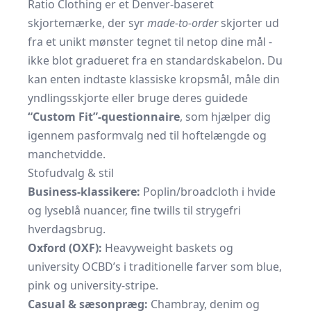
Ratio Clothing er et Denver-baseret
skjortemærke, der syr
made-to-order
skjorter ud
fra et unikt mønster tegnet til netop dine mål -
ikke blot gradueret fra en standardskabelon. Du
kan enten indtaste klassiske kropsmål, måle din
yndlingsskjorte eller bruge deres guidede
“Custom Fit”-questionnaire
, som hjælper dig
igennem pasformvalg ned til hoftelængde og
manchetvidde.
Stofudvalg & stil
Business-klassikere:
Poplin/broadcloth i hvide
og lyseblå nuancer, fine twills til strygefri
hverdagsbrug.
Oxford (OXF):
Heavyweight baskets og
university OCBD’s i traditionelle farver som blue,
pink og university-stripe.
Casual & sæsonpræg:
Chambray, denim og