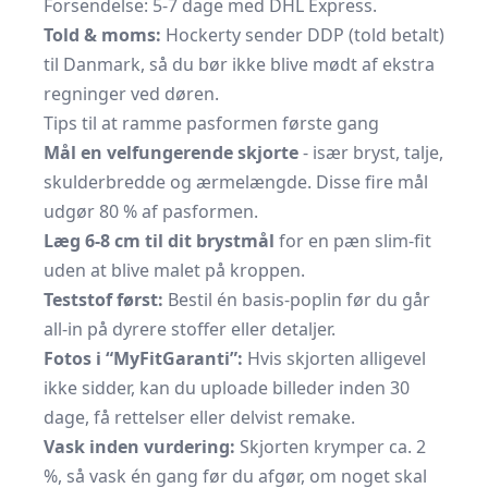
Forsendelse: 5-7 dage med DHL Express.
Told & moms:
Hockerty sender DDP (told betalt)
til Danmark, så du bør ikke blive mødt af ekstra
regninger ved døren.
Tips til at ramme pasformen første gang
Mål en velfungerende skjorte
- især bryst, talje,
skulderbredde og ærmelængde. Disse fire mål
udgør 80 % af pasformen.
Læg 6-8 cm til dit brystmål
for en pæn slim-fit
uden at blive malet på kroppen.
Teststof først:
Bestil én basis-poplin før du går
all-in på dyrere stoffer eller detaljer.
Fotos i “MyFitGaranti”:
Hvis skjorten alligevel
ikke sidder, kan du uploade billeder inden 30
dage, få rettelser eller delvist remake.
Vask inden vurdering:
Skjorten krymper ca. 2
%, så vask én gang før du afgør, om noget skal