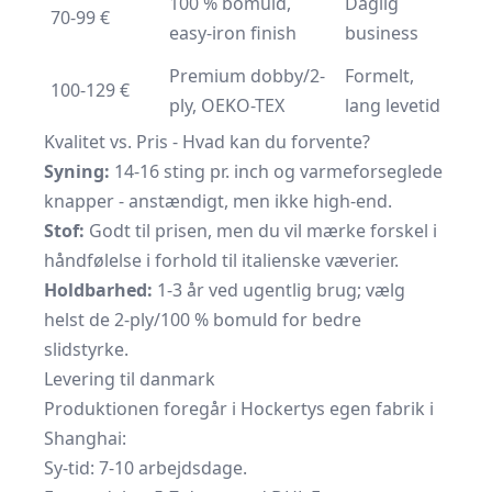
100 % bomuld,
Daglig
70-99 €
easy-iron finish
business
Premium dobby/2-
Formelt,
100-129 €
ply, OEKO-TEX
lang levetid
Kvalitet vs. Pris - Hvad kan du forvente?
Syning:
14-16 sting pr. inch og varmeforseglede
knapper - anstændigt, men ikke high-end.
Stof:
Godt til prisen, men du vil mærke forskel i
håndfølelse i forhold til italienske væverier.
Holdbarhed:
1-3 år ved ugentlig brug; vælg
helst de 2-ply/100 % bomuld for bedre
slidstyrke.
Levering til danmark
Produktionen foregår i Hockertys egen fabrik i
Shanghai:
Sy-tid: 7-10 arbejdsdage.