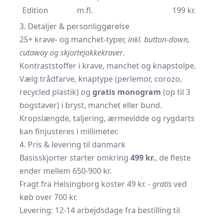
Edition
m.fl.
199 kr.
3. Detaljer & personliggørelse
25+ krave- og manchet-typer,
inkl. button-down,
cutaway og skjortejakkekraver
.
Kontrast­stoffer i krave, manchet og knapstolpe.
Vælg trådfarve, knaptype (perlemor, corozo,
recycled plastik) og
gratis monogram
(op til 3
bogstaver) i bryst, manchet eller bund.
Kropslængde, taljering, ærme­vidde og rygdarts
kan finjusteres i millimeter.
4. Pris & levering til danmark
Basis­skjorter starter omkring
499 kr.
, de fleste
ender mellem 650-900 kr.
Fragt fra Helsingborg koster 49 kr. -
gratis
ved
køb over 700 kr.
Levering: 12-14 arbejdsdage fra bestilling til